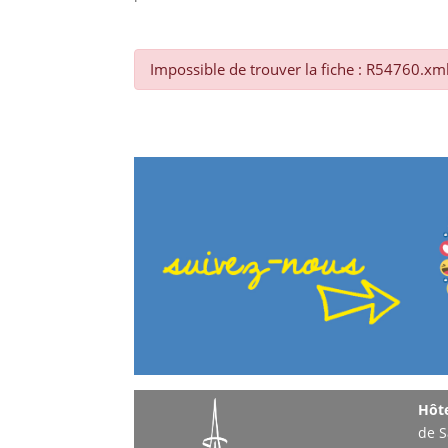
Impossible de trouver la fiche : R54760.xm
Hôte
de S