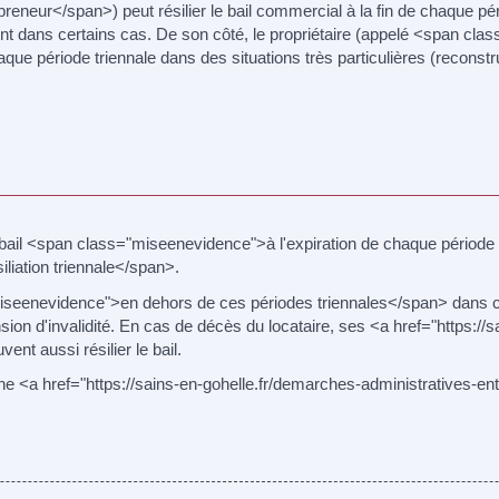
eneur</span>) peut résilier le bail commercial à la fin de chaque péri
ent dans certains cas. De son côté, le propriétaire (appelé <span clas
haque période triennale dans des situations très particulières (reconstr
 le bail <span class="miseenevidence">à l'expiration de chaque période
liation triennale</span>.
="miseenevidence">en dehors de ces périodes triennales</span> dans ce
pension d'invalidité. En cas de décès du locataire, ses <a href="https:
nt aussi résilier le bail.
d'une <a href="https://sains-en-gohelle.fr/demarches-administratives-