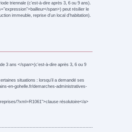
ode triennale (c'est-à-dire après 3, 6 ou 9 ans).
s="expression">bailleur</span>) peut résilier le
uction immeuble, reprise d'un local d'habitation).
 de 3 ans </span>(c'est-à-dire après 3, 6 ou 9
rtaines situations : lorsqu'il a demandé ses
//sains-en-gohelle.fr/demarches-administratives-
entreprises/?xml=R1061">clause résolutoire</a>