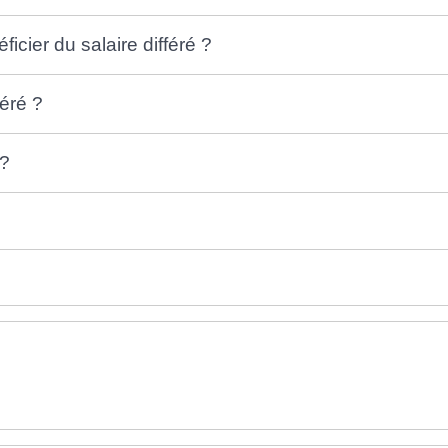
cier du salaire différé ?
féré ?
 ?