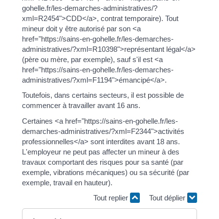
gohelle.fr/les-demarches-administratives/?
xml=R2454">CDD</a>, contrat temporaire). Tout
mineur doit y être autorisé par son <a
href="https://sains-en-gohelle.fr/les-demarches-
administratives/?xml=R10398">représentant légal</a>
(père ou mère, par exemple), sauf s'il est <a
href="https://sains-en-gohelle.fr/les-demarches-
administratives/?xml=F1194">émancipé</a>.
Toutefois, dans certains secteurs, il est possible de
commencer à travailler avant 16 ans.
Certaines <a href="https://sains-en-gohelle.fr/les-
demarches-administratives/?xml=F2344">activités
professionnelles</a> sont interdites avant 18 ans.
L'employeur ne peut pas affecter un mineur à des
travaux comportant des risques pour sa santé (par
exemple, vibrations mécaniques) ou sa sécurité (par
exemple, travail en hauteur).
Tout replier
Tout déplier