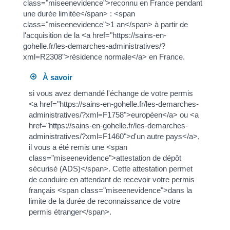
class="miseenevidence">reconnu en France pendant
une durée limitée</span> : <span
class="miseenevidence">1 an</span> à partir de
l'acquisition de la <a href="https://sains-en-
gohelle.fr/les-demarches-administratives/?
xml=R2308">résidence normale</a> en France.
À savoir
si vous avez demandé l'échange de votre permis
<a href="https://sains-en-gohelle.fr/les-demarches-
administratives/?xml=F1758">européen</a> ou <a
href="https://sains-en-gohelle.fr/les-demarches-
administratives/?xml=F1460">d'un autre pays</a>,
il vous a été remis une <span
class="miseenevidence">attestation de dépôt
sécurisé (ADS)</span>. Cette attestation permet
de conduire en attendant de recevoir votre permis
français <span class="miseenevidence">dans la
limite de la durée de reconnaissance de votre
permis étranger</span>.