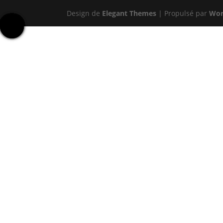
Design de
Elegant Themes
| Propulsé par
Wor