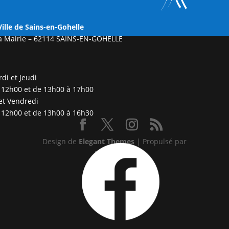
Ville
de Sains-en-Gohelle
a Mairie –
62114 SAINS-EN-GOHELLE
di et Jeudi
 12h00 et de 13h00 à 17h00
et Vendredi
 12h00 et de 13h00 à 16h30
Design de
Elegant Themes
| Propulsé par
WordPress