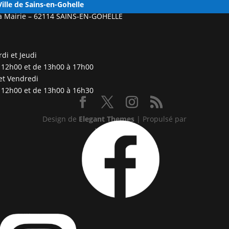
Ville
de Sains-en-Gohelle
a Mairie –
62114 SAINS-EN-GOHELLE
di et Jeudi
 12h00 et de 13h00 à 17h00
et Vendredi
 12h00 et de 13h00 à 16h30
Design de
Elegant Themes
| Propulsé par
WordPress