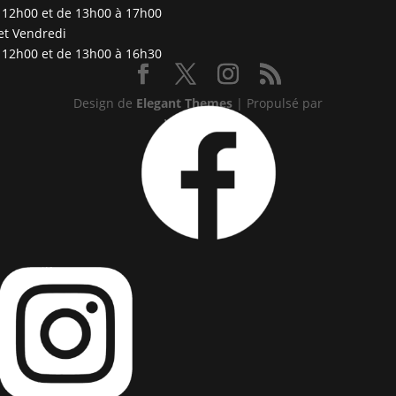
 12h00 et de 13h00 à 17h00
et Vendredi
 12h00 et de 13h00 à 16h30
Design de
Elegant Themes
| Propulsé par
WordPress