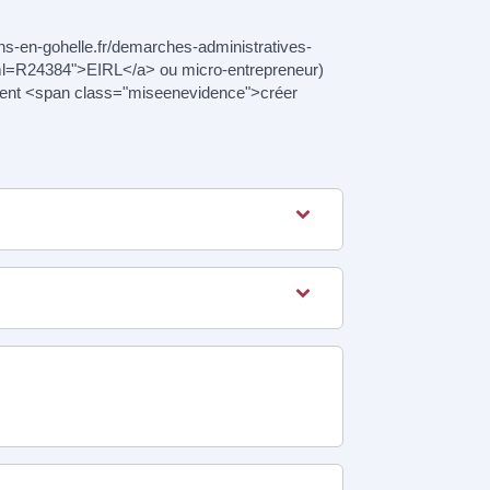
sains-en-gohelle.fr/demarches-administratives-
xml=R24384">EIRL</a> ou micro-entrepreneur)
rement <span class="miseenevidence">créer