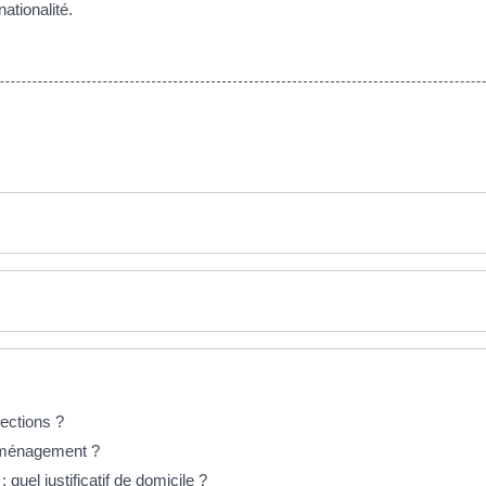
ationalité.
lections ?
déménagement ?
: quel justificatif de domicile ?