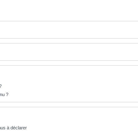
?
enu ?
nus à déclarer