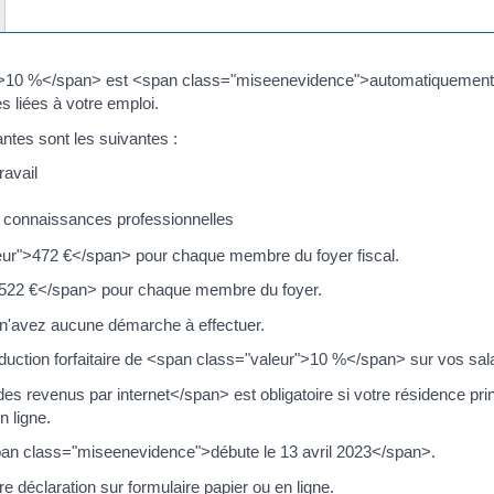
r">10 %</span> est <span class="miseenevidence">automatiquement c
 liées à votre emploi.
ntes sont les suivantes :
ravail
s connaissances professionnelles
eur">472 €</span> pour chaque membre du foyer fiscal.
522 €</span> pour chaque membre du foyer.
s n'avez aucune démarche à effectuer.
duction forfaitaire de <span class="valeur">10 %</span> sur vos sala
 revenus par internet</span> est obligatoire si votre résidence prin
n ligne.
span class="miseenevidence">débute le 13 avril 2023</span>.
re déclaration sur formulaire papier ou en ligne.