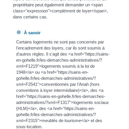
propriétaire peut également demander un <span
class="expression">complément de loyer</span>,
dans certains cas.
À savoir
Certains logements ne sont pas concernés par
l'encadrement des loyers, car ils sont soumis à
d'autres règles. Il s'agit des <a href="https://sains-
en-gohelle.fr/les-demarches-administratives/?
xml=F1219">logements soumis à la loi de
1948</a> ou <a href="https://sains-en-
gohelle.fr/les-demarches-administratives/?
xml=F2541">conventionnés par l'Anah (hors
conventions à loyer intermédiaire)</a>, des <a
href="https://sains-en-gohelle.fr/les-demarches-
administratives/?xml=F1317">logements sociaux
(HLM)</a>, des <a href="https://sains-en-
gohelle.fr/les-demarches-administratives/?
xml=F2315">meublés de tourisme</a> et des
sous-location.