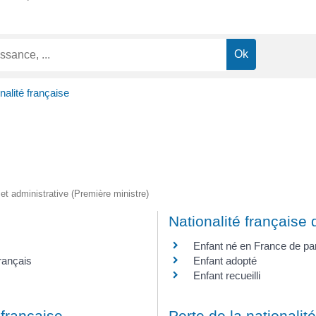
nalité française
e et administrative (Première ministre)
Nationalité française 
Enfant né en France de pa
rançais
Enfant adopté
Enfant recueilli
 française
Perte de la nationalit