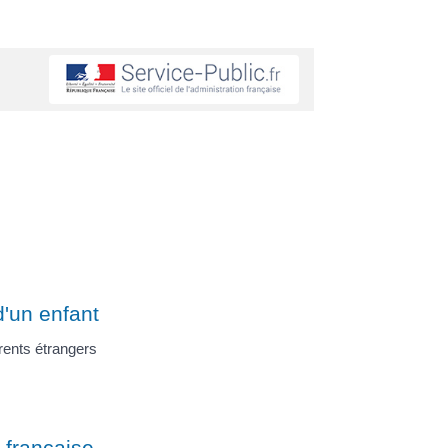
d'un enfant
rents étrangers
é française