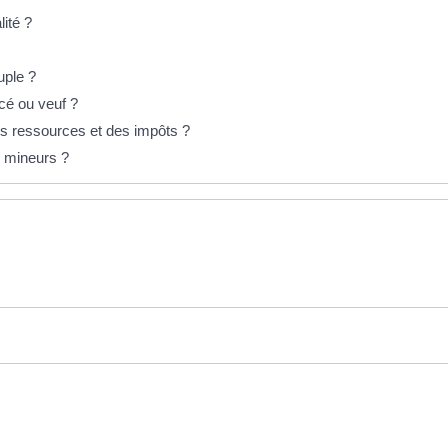
lité ?
uple ?
rcé ou veuf ?
es ressources et des impôts ?
ts mineurs ?