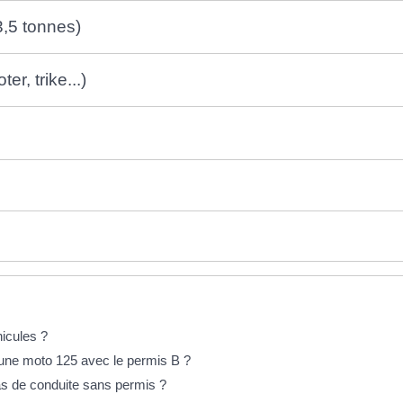
,5 tonnes)
r, trike...)
hicules ?
 une moto 125 avec le permis B ?
cas de conduite sans permis ?