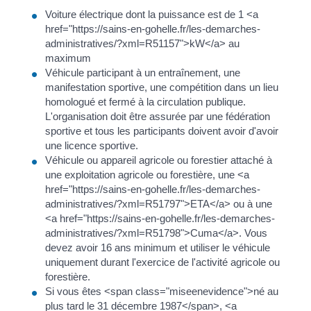
Voiture électrique dont la puissance est de 1 <a
href="https://sains-en-gohelle.fr/les-demarches-
administratives/?xml=R51157">kW</a> au
maximum
Véhicule participant à un entraînement, une
manifestation sportive, une compétition dans un lieu
homologué et fermé à la circulation publique.
L'organisation doit être assurée par une fédération
sportive et tous les participants doivent avoir d'avoir
une licence sportive.
Véhicule ou appareil agricole ou forestier attaché à
une exploitation agricole ou forestière, une <a
href="https://sains-en-gohelle.fr/les-demarches-
administratives/?xml=R51797">ETA</a> ou à une
<a href="https://sains-en-gohelle.fr/les-demarches-
administratives/?xml=R51798">Cuma</a>. Vous
devez avoir 16 ans minimum et utiliser le véhicule
uniquement durant l'exercice de l'activité agricole ou
forestière.
Si vous êtes <span class="miseenevidence">né au
plus tard le 31 décembre 1987</span>, <a