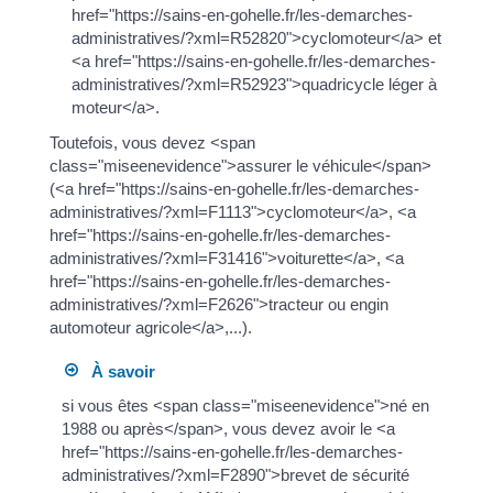
href="https://sains-en-gohelle.fr/les-demarches-
administratives/?xml=R52820">cyclomoteur</a> et
<a href="https://sains-en-gohelle.fr/les-demarches-
administratives/?xml=R52923">quadricycle léger à
moteur</a>.
Toutefois, vous devez <span
class="miseenevidence">assurer le véhicule</span>
(<a href="https://sains-en-gohelle.fr/les-demarches-
administratives/?xml=F1113">cyclomoteur</a>, <a
href="https://sains-en-gohelle.fr/les-demarches-
administratives/?xml=F31416">voiturette</a>, <a
href="https://sains-en-gohelle.fr/les-demarches-
administratives/?xml=F2626">tracteur ou engin
automoteur agricole</a>,...).
À savoir
si vous êtes <span class="miseenevidence">né en
1988 ou après</span>, vous devez avoir le <a
href="https://sains-en-gohelle.fr/les-demarches-
administratives/?xml=F2890">brevet de sécurité